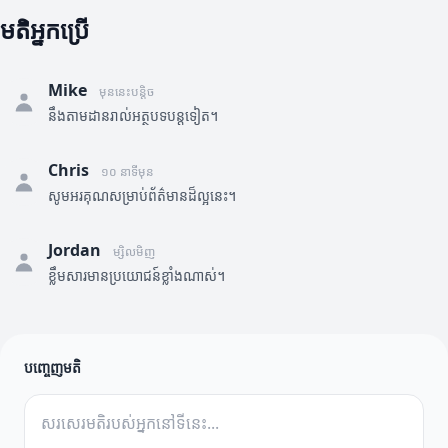
មតិអ្នកប្រើ
Mike
មុននេះបន្តិច
នឹងតាមដានរាល់អត្ថបទបន្តទៀត។
Chris
១០ នាទីមុន
សូមអរគុណសម្រាប់ព័ត៌មានដ៏ល្អនេះ។
Jordan
ម្សិលមិញ
ខ្លឹមសារមានប្រយោជន៍ខ្លាំងណាស់។
បញ្ចេញមតិ