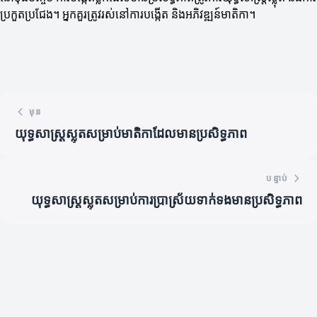
ប្រកួតប្រជែង។ អ្នកគួរត្រូវរស់នៅការបង្កើត និងអភិវឌ្ឍន៍មាតិកា។
មុន
យុទ្ធសាស្រ្តស្លុតសម្រាប់មាតិកាដែលមានប្រសិទ្ធភាព
បន្ទាប់
យុទ្ធសាស្រ្តស្លុតសម្រាប់ការប្រាស្រ័យទាក់ទងមានប្រសិទ្ធភាព