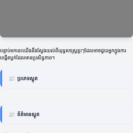
បន្ទាប់មកនេះយើងនឹងស្វែងយល់ពីយុទ្ធសាស្រ្តខ្លះៗដែលអាចជួយអ្នកក្នុងការ
បង្កើតប្លក់ដែលមានប្រសិទ្ធភាព។
📰
ប្រភេទស្លុត
📰
ព័ត៌មានស្លុត