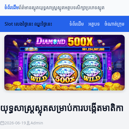
ទំព័រដើម
ព័ត៌មានស្លុត
យុទ្ធសាស្រ្តស្លុត
អត្ថបទសិក្សា
ប្រភេទស្លុត
Slot លេងថ្ងៃនេះ ឈ្នះថ្ងៃនេះ
ទំព័រដើម
អត្ថបទ
ចំណាត់ក្រុម
យុទ្ធសាស្រ្តស្លុតសម្រាប់ការបង្កើតមាតិកា
2026-06-19
Admin