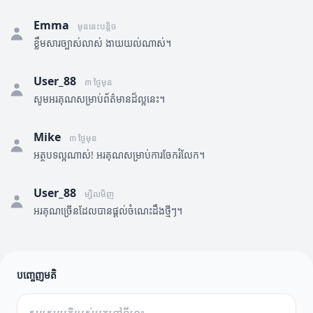
Emma
មុននេះបន្តិច
ខ្លឹមសារច្បាស់លាស់ ងាយយល់ណាស់។
User_88
៣ ថ្ងៃមុន
សូមអរគុណសម្រាប់ព័ត៌មានដ៏ល្អនេះ។
Mike
៣ ថ្ងៃមុន
អត្ថបទល្អណាស់! អរគុណសម្រាប់ការចែករំលែក។
User_88
ម្សិលមិញ
អរគុណច្រើនដែលបានផ្តល់ចំណេះដឹងថ្មីៗ។
បញ្ចេញមតិ