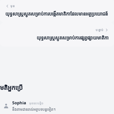
មុន
យុទ្ធសាស្រ្តស្លុតសម្រាប់ការបង្កើតមាតិកាដែលមានអត្ថប្រយោជន៍
បន្ទាប់
យុទ្ធសាស្រ្តស្លុតសម្រាប់ការផ្សព្វផ្សាយមាតិកា
មតិអ្នកប្រើ
Sophia
មុននេះបន្តិច
នឹងតាមដានរាល់អត្ថបទបន្តទៀត។