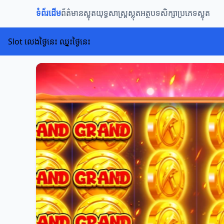
ទំព័រដើម
ព័ត៌មានស្លុត
យុទ្ធសាស្រ្តស្លុត
អត្ថបទសិក្សា
ប្រភេទស្លុត
Slot លេងថ្ងៃនេះ ឈ្នះថ្ងៃនេះ