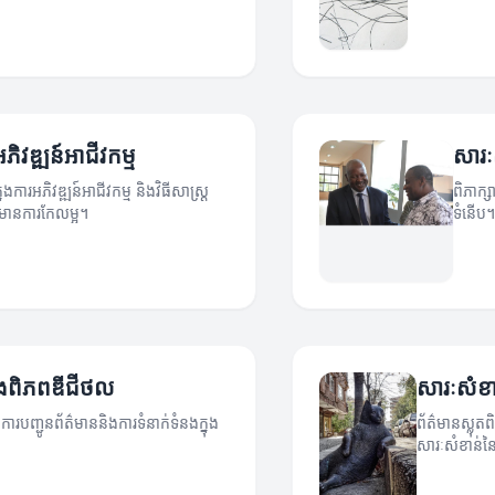
ភិវឌ្ឍន៍អាជីវកម្ម
សារៈ
ងការអភិវឌ្ឍន៍អាជីវកម្ម និងវិធីសាស្ត្រ
ពិភាក្ស
្យមានការកែលម្អ។
ទំនើប
នុងពិភពឌីជីថល
សារៈសំខា
ការបញ្ជូនព័ត៌មាននិងការទំនាក់ទំនងក្នុង
ព័ត៌មានស្លុ
សារៈសំខាន់នៃ