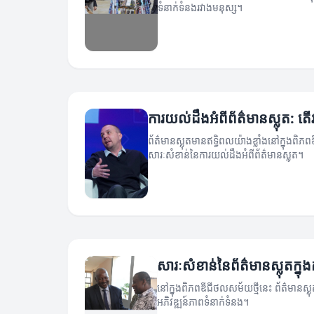
ទំនាក់ទំនងរវាងមនុស្ស។
ការយល់ដឹងអំពីព័ត៌មានស្លុត: តើវ
ព័ត៌មានស្លុតមានឥទ្ធិពលយ៉ាងខ្លាំងនៅក្នុងពិភព
សារៈសំខាន់នៃការយល់ដឹងអំពីព័ត៌មានស្លុត។
សារៈសំខាន់នៃព័ត៌មានស្លុតក្នុ
នៅក្នុងពិភពឌីជីថលសម័យថ្មីនេះ ព័ត៌មានស្
អភិវឌ្ឍន៍ភាពទំនាក់ទំនង។