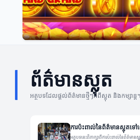
ព័ត៌មានស្លុត
អត្ថបទដែលផ្ដល់ព័ត៌មានថ្មីៗអំពីស្លុត និងកម្សាន្ត
ការប៉ះពាល់នៃព័ត៌មានស្លុតទ
អត្ថបទនេះពិភាក្សាពីការប៉ះពាល់នៃព័ត៌មានស្ល