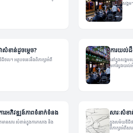
សង្គម
ាសំខាន់ដូចម្តេច?
ការយល់ដឹងអ
ឌីជីថល។ អត្ថបទនេះនឹងពិភាក្សាអំពី
នៅក្នុងសង្គមសម
មកស្វែងយល់អ
ងការអភិវឌ្ឍន៍ភាពទំនាក់ទំនង
សារៈសំខាន់
លុតមានសារៈសំខាន់ក្នុងការកសាង និង
ក្នុងសម័យឌីជី
ពិភាក្សាអំពីសា