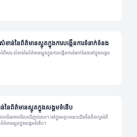
សំខាន់នៃព័ត៌មានស្លុតក្នុងការបង្កើនការទំនាក់ទំនង
ាអំពីសារៈសំខាន់នៃព័ត៌មានស្លុតក្នុងការបង្កើនការទំនាក់ទំនងនៅក្នុងសង្គម
។
ន់នៃព័ត៌មានស្លុតក្នុងសង្គមទំនើប
តពិបាកមិនអាចមើលឃើញបានទេ។ នៅក្នុងអត្ថបទនេះយើងនឹងពិភាក្សាអំពី
ព័ត៌មានស្លុតក្នុងសង្គមទំនើប។