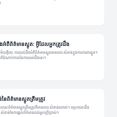
។
ំពីព័ត៌មានស្លុត: អ្វីដែលអ្នកត្រូវដឹង
័យថ្មីនេះ ការយល់ដឹងអំពីព័ត៌មានស្លុតមានសារៈសំខាន់ក្នុងការការពារខ្លួន។
ំពីដំណាក់កាលនៃការយល់ដឹងនេះ។
នៃព័ត៌មានស្លុតត្រឹមត្រូវ
ថលនេះព័ត៌មានស្លុតត្រឹមត្រូវគឺមានសារៈសំខាន់ណាស់។ អត្ថបទនេះនឹង
រៈសំខាន់នៃការផ្តល់ព័ត៌មានដល់អ្នកប្រើប្រាស់។