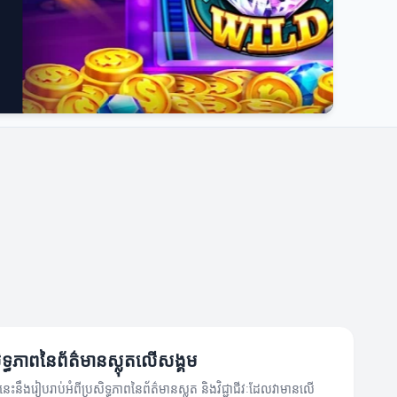
ិទ្ធភាពនៃព័ត៌មានស្លុតលើសង្គម
នេះនឹងរៀបរាប់អំពីប្រសិទ្ធភាពនៃព័ត៌មានស្លុត និងវិជ្ជាជីវៈដែលវាមានលើ