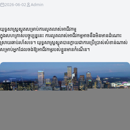
2026-06-02
Admin
យុទ្ធសាស្រ្តស្លុតសម្រាប់ការលូតលាស់អាជីវកម្ម
ក្នុងសហគ្រាសបច្ចុប្បន្ននេះ ការលូតលាស់អាជីវកម្មអាចនឹងមិនមានដំណោះ
ស្រាយឆាប់រហ័សទេ។ យុទ្ធសាស្រ្តស្លុតបានក្លាយជាការប្រើប្រាស់សំខាន់ណាស់
សម្រាប់អ្នកដែលចង់ឱ្យអាជីវកម្មរបស់ខ្លួនមានកំណើន។