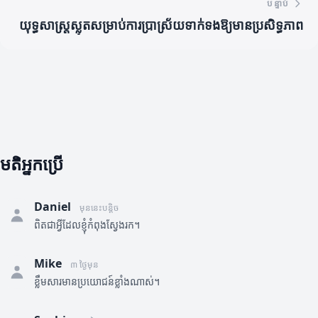
បន្ទាប់
យុទ្ធសាស្រ្តស្លុតសម្រាប់ការប្រាស្រ័យទាក់ទងឱ្យមានប្រសិទ្ធភាព
មតិអ្នកប្រើ
Daniel
មុននេះបន្តិច
ពិតជាអ្វីដែលខ្ញុំកំពុងស្វែងរក។
Mike
៣ ថ្ងៃមុន
ខ្លឹមសារមានប្រយោជន៍ខ្លាំងណាស់។