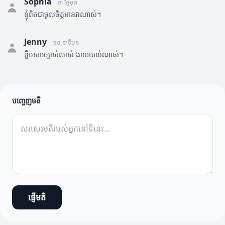
Sophia
៣ ថ្ងៃមុន
ខ្ញុំពិតជាចូលចិត្តអានវាណាស់។
Jenny
១០ នាទីមុន
ខ្លឹមសារច្បាស់លាស់ ងាយយល់ណាស់។
បញ្ចេញមតិ
ផ្ញើមតិ