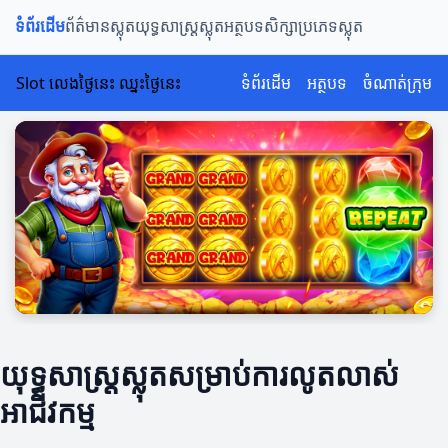
ទំព័រដើម
ព័ត៌មានស្លុត
យុទ្ធសាស្រ្តស្លុត
អត្ថបទសិក្សា
ប្រភេទស្លុត
Slot លេងថ្ងៃនេះ ឈ្នះថ្ងៃនេះ
ទំព័រដើម
អត្ថបទ
ចំណាត់ក្រុម
យុទ្ធសាស្រ្តស្លុតសម្រាប់ការលូតលាស់
អាជីវកម្ម