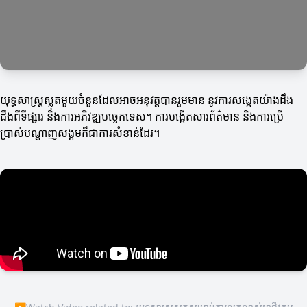
យុទ្ធសាស្រ្តស្លុតមួយចំនួនដែលអាចអនុវត្តបានរួមមាន នូវការសង្កេតយ៉ាងដឹង
ដឹងពីទីផ្សារ និងការអភិវឌ្ឍបច្ចេកទេស។ ការបង្កើតសារព័ត៌មាន និងការប្រើ
ប្រាស់បណ្តាញសង្គមក៏ជាការសំខាន់ដែរ។