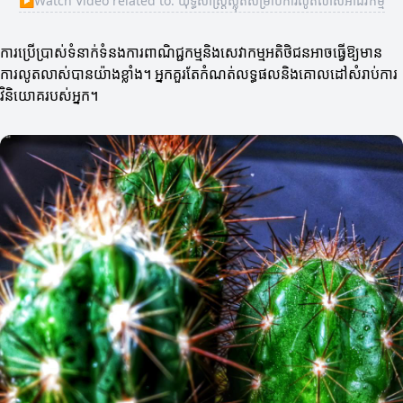
▶
Watch Video related to: យុទ្ធសាស្រ្តស្លុតសម្រាប់ការលូតលាស់អាជីវកម្ម
ការប្រើប្រាស់ទំនាក់ទំនងការពាណិជ្ជកម្មនិងសេវាកម្មអតិថិជនអាចធ្វើឱ្យមាន
ការលូតលាស់បានយ៉ាងខ្លាំង។ អ្នកគួរតែកំណត់លទ្ធផលនិងគោលដៅសំរាប់ការ
វិនិយោគរបស់អ្នក។