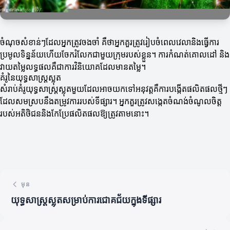
ចំណុចសំខាន់ៗដែលអ្នកត្រូវចងចាំ គឺថាអ្នកគួរត្រូវរៀបចំពេលវេលានិងធ្វើការ
ប្រមូលទិន្នន័យហើយចែករំលែកជាមួយក្រុមរបស់ខ្លួន។ ការកំណត់គោលដៅ និង
វាយតម្លៃលទ្ធផលគឺជាការវិនិយោគដែលមានតម្លៃ។
គំរូនៃយុទ្ធសាស្រ្តស្លុត
សំរាប់គំរូយុទ្ធសាស្រ្តស្លុតមួយដែលអាចយកទៅអនុវត្តគឺការបង្កើតផលិតផលថ្មីៗ
ដែលសមស្របនឹងតម្រូវការរបស់ទីផ្សារ។ អ្នកគួរត្រូវសង្កេតចំណង់ចំណូលចិត្ត
របស់អតិថិជននិងកែប្រែផលិតផលឱ្យត្រូវតាមនោះ។
មុន
យុទ្ធសាស្រ្តស្លុតសម្រាប់ការជោគជ័យក្នុងទីផ្សារ