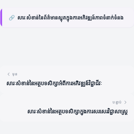
🔗
សារៈសំខាន់នៃព័ត៌មានស្លុតក្នុងការអភិវឌ្ឍន៍ភាពទំនាក់ទំនង
មុន
សារៈសំខាន់នៃអត្ថបទសិក្សាអំពីការអភិវឌ្ឍន៍វិជ្ជាជីវៈ
បន្ទាប់
សារៈសំខាន់នៃអត្ថបទសិក្សា​ក្នុង​ការសរសេរ​វិជ្ជាសាស្ត្រ