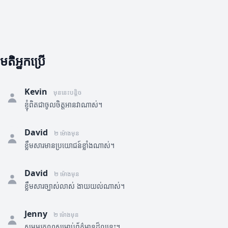
មតិអ្នកប្រើ
Kevin
មុននេះបន្តិច
ខ្ញុំពិតជាចូលចិត្តអានវាណាស់។
David
២ ម៉ោងមុន
ខ្លឹមសារមានប្រយោជន៍ខ្លាំងណាស់។
David
២ ម៉ោងមុន
ខ្លឹមសារច្បាស់លាស់ ងាយយល់ណាស់។
Jenny
២ ម៉ោងមុន
សូមអរគុណសម្រាប់ព័ត៌មានដ៏ល្អនេះ។