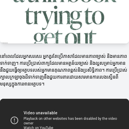
នៅពេលដែលអ្នកសរសេរ អ្នកគួរតែប្រើភាសាដែលមានភាពច្បាស់ និងមានភាព
ទាក់ទាញ។ ការប្រើប្រាស់ពាក្យដែលមានអត្ថន័យច្បាស់ និងល្អសម្រាប់អ្នកអាន
នឹងជួយធ្វើឲ្យអត្ថបទរបស់អ្នកមានគុណភាពខ្ពស់និងប្រសិទ្ធិភាព។ ការប្រើប្រាស់
ក្បាលក្រឡាចុងដ៏ទាក់ទាញនឹងជួយការពារដោយសារមានការលេងស្ទើនពី
មនុស្សក្នុងការអានអត្ថបទ។