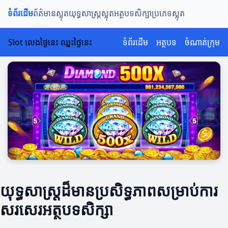
ទំព័រដើម
ព័ត៌មានស្លុត
យុទ្ធសាស្រ្តស្លុត
អត្ថបទសិក្សា
ប្រភេទស្លុត
Slot លេងថ្ងៃនេះ ឈ្នះថ្ងៃនេះ
ទំព័រដើម
អត្ថបទ
ចំណាត់ក្រុម
យុទ្ធសាស្ត្រដ៏មានប្រសិទ្ធភាពសម្រាប់ការ
សរសេរ​អត្ថបទសិក្សា