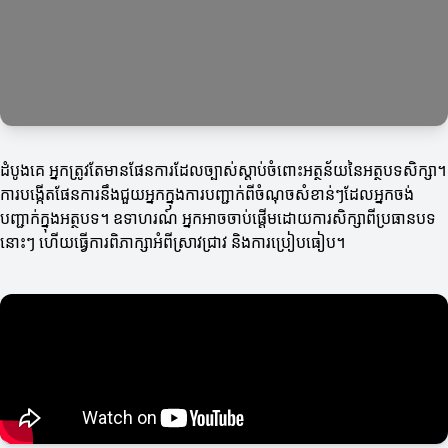
ដំបូងគេ អ្នកត្រូវតែមានផែនការដែលច្បាស់ស្តាប់ចំពោះអត្ថន័យនៃអត្ថបទសិក្សា។
ការបង្កើតផែនការនឹងជួយអ្នកក្នុងការបញ្ជាក់ពីចំណុចសំខាន់ៗដែលអ្នកចង់
បញ្ជាក់ក្នុងអត្ថបទ។ ឧទាហរណ៍ អ្នកអាចចាប់ផ្តើមដោយការសិក្សាពីប្រធានបទ
នោះៗ ហើយធ្វើការពិភាក្សាអំពីស្រាវជ្រាវ និងការប្រៀបធៀប។