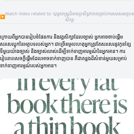
Watch Video related to: យុទ្ធសាស្ត្រដ៏មានប្រសិទ្ធភាពសម្រាប់ការសរសេរ​អត្ថបទ
▶
សិក្សា
ក្រោយពីអ្នកបានរៀបចំផែនការ និងវគ្គសិក្សាដែលច្បាស់ អ្នកអាចចាប់ផ្តើម
សរសេរប្លុកនៃអត្ថបទរបស់អ្នក។ ជាច្រើន​មូលហេតុ​អ្នកត្រូវតែសរសេរ​នូវកូនខ្សែ
ទីមួយយ៉ាងច្បាស់ និងច្បាស់លាស់ដើម្បីទាក់ទាញអារម្មណ៍នៃអ្នកអាន។ ការ
រៀបរាបសេចក្តីផ្តើមដែលអាចទាក់ទាញបាន គឺជាគន្លងដ៏សំខាន់មួយសម្រាប់
ទាក់ទាញអារម្មណ៍របស់អ្នកអាន។