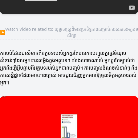
Watch Video related to: យុទ្ធសាស្ត្រដ៏មានប្រសិទ្ធភាពសម្រាប់ការសរសេរ​អត្ថបទ
▶
សិក្សា
ការចប់ដែលជាសំខាន់គឺអត្ថបទរបស់អ្នកគួរតែមានការបញ្ចូលគ្នានូវចំណុច
សំខាន់ៗដែលអ្នកបានតម្កើងក្នុងអត្ថបទ។ យ៉ាងហោចណាស់ អ្នកគួរតែច្បាស់ថា
អ្នកនឹងធ្វើអ្វីបន្ទាប់ពីអត្ថបទរបស់អ្នកបានបញ្ចប់។ ការបញ្ចូលចំណុចសំខាន់ៗ និង
ការសន្និដ្ឋានដែលមានភាពច្បាស់ អាចជួយជំរុញអ្នកអានឱ្យចូលចិត្តអត្ថបទរបស់
អ្នក។