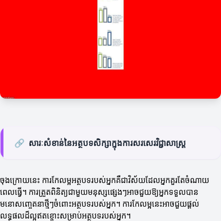
🔗
សារៈសំខាន់នៃអត្ថបទសិក្សា​ក្នុង​ការសរសេរ​វិជ្ជាសាស្ត្រ
ចុងក្រោយនេះ ការកែលម្អអត្ថបទរបស់អ្នកគឺជាវិស័យដែលអ្នកគួរតែចំណាយ
ពេលធ្វើ។ ការត្រួតពិនិត្យជាមួយមនុស្សផ្សេងៗអាចជួយឱ្យអ្នកទទួលបាន
មនោសញ្ចេតនាថ្មីៗចំពោះអត្ថបទរបស់អ្នក។ ការកែលម្អនេះអាចជួយផ្តល់
លទ្ធផលដ៏ល្អឥតខ្ចោះសម្រាប់អត្ថបទរបស់អ្នក។