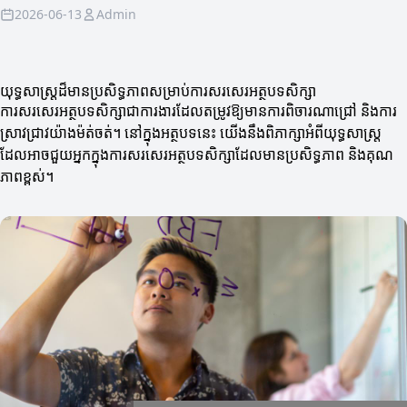
2026-06-13
Admin
យុទ្ធសាស្ត្រដ៏មានប្រសិទ្ធភាពសម្រាប់ការសរសេរ​អត្ថបទសិក្សា
ការសរសេរ​អត្ថបទសិក្សាជាការងារដែលតម្រូវឱ្យមានការពិចារណាជ្រៅ និងការ
ស្រាវជ្រាវយ៉ាងម៉ត់ចត់។ នៅក្នុងអត្ថបទនេះ យើងនឹងពិភាក្សាអំពីយុទ្ធសាស្ត្រ
ដែលអាចជួយអ្នកក្នុងការសរសេរ​អត្ថបទសិក្សាដែលមានប្រសិទ្ធភាព និងគុណ
ភាពខ្ពស់។