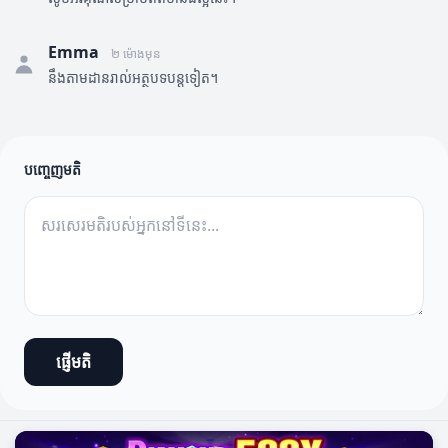
Emma
២ ម៉ោងមុន
នឹងតាមដានរាល់អត្ថបទបន្តទៀត។
បញ្ចេញមតិ
ផ្ញើមតិ