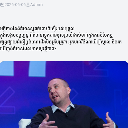
2026-06-06
Admin
អត្ថិភាពនៃព័ត៌មានស្លុតចំពោះជំនឿរបស់បុគ្គល
ក្នុងសង្គមបច្ចុប្បន្ន ព័ត៌មានស្លុតបានចូលរួមយ៉ាងសំខាន់ក្នុងការបំបែកឬ
ផ្សព្វផ្សាយជំនឿឬចំណេះដឹងមិនត្រឹមត្រូវ។ អ្នកមានវិធីណាដើម្បីស្គាល់ និងរក
ឃើញព័ត៌មានដែលមានសុវត្ថិភាព?