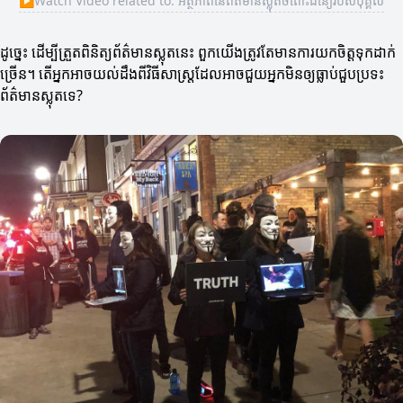
▶
Watch Video related to: អត្ថិភាពនៃព័ត៌មានស្លុតចំពោះជំនឿរបស់បុគ្គល
ដូច្នេះ ដើម្បីត្រួតពិនិត្យព័ត៌មានស្លុតនេះ ពួកយើងត្រូវតែមានការយកចិត្តទុកដាក់
ច្រើន។ តើអ្នកអាចយល់ដឹងពីវិធីសាស្ត្រដែលអាចជួយអ្នកមិនឲ្យធ្លាប់ជួបប្រទះ
ព័ត៌មានស្លុតទេ?